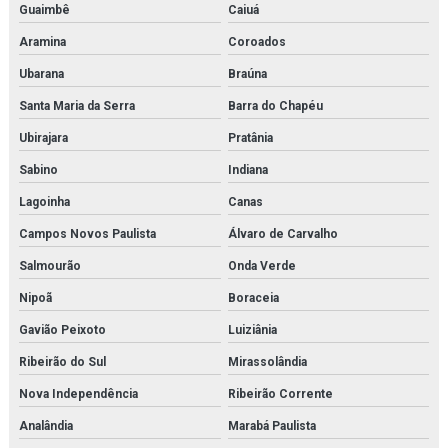
Guaimbê
Caiuá
Aramina
Coroados
Ubarana
Braúna
Santa Maria da Serra
Barra do Chapéu
Ubirajara
Pratânia
Sabino
Indiana
Lagoinha
Canas
Campos Novos Paulista
Álvaro de Carvalho
Salmourão
Onda Verde
Nipoã
Boraceia
Gavião Peixoto
Luiziânia
Ribeirão do Sul
Mirassolândia
Nova Independência
Ribeirão Corrente
Analândia
Marabá Paulista