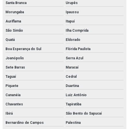
Santa Branca
Urupês
Morungaba
Ipaussu
Auriflama
Itapuí
São Simão
Ilha Comprida
Quatá
Eldorado
Boa Esperança do Sul
Flórida Paulista
Joanópolis
Serra Azul
Sete Barras
Maracaí
Taguaí
Cedral
Piquete
Duartina
Cananéia
Luiz Antônio
Chavantes
Tapiratiba
Ibirá
São Bento do Sapucaí
Bernardino de Campos
Palestina