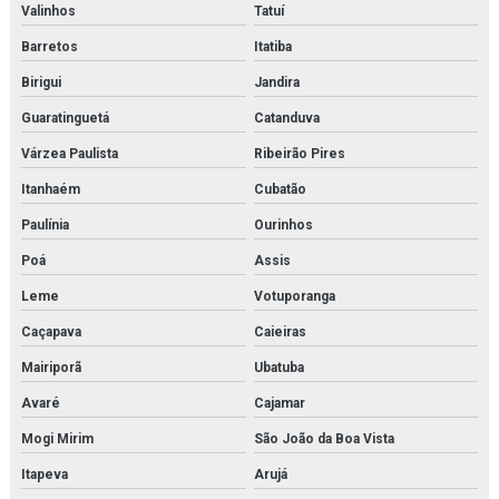
Valinhos
Tatuí
Barretos
Itatiba
Birigui
Jandira
Guaratinguetá
Catanduva
Várzea Paulista
Ribeirão Pires
Itanhaém
Cubatão
Paulínia
Ourinhos
Poá
Assis
Leme
Votuporanga
Caçapava
Caieiras
Mairiporã
Ubatuba
Avaré
Cajamar
Mogi Mirim
São João da Boa Vista
Itapeva
Arujá