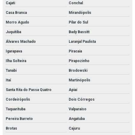
Cajati
Conchal
Casa Branca
Mirandópolis
Morro Agudo
Pilar do Sul
Juquitiba
Bady Bassitt
Álvares Machado
Laranjal Paulista
Igarapava
Piracaia
Ilha Solteira
Pirapozinho
Tanabi
Brodowski
Itaí
Martinópolis
Santa Rita do Passa Quatro
Apiaí
Cordeirópolis
Dois Córregos
Taquarituba
Valparaíso
Pereira Barreto
Angatuba
Brotas
Cajuru