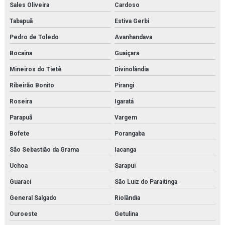
Sales Oliveira
Cardoso
Tabapuã
Estiva Gerbi
Pedro de Toledo
Avanhandava
Bocaina
Guaiçara
Mineiros do Tietê
Divinolândia
Ribeirão Bonito
Pirangi
Roseira
Igaratá
Parapuã
Vargem
Bofete
Porangaba
São Sebastião da Grama
Iacanga
Uchoa
Sarapuí
Guaraci
São Luiz do Paraitinga
General Salgado
Riolândia
Ouroeste
Getulina