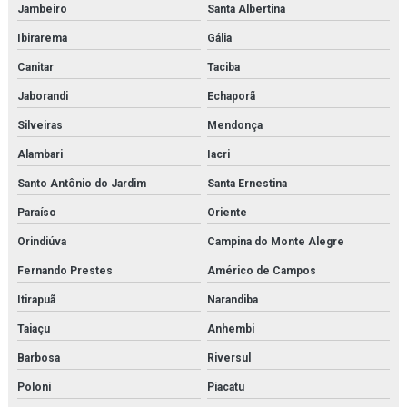
Jambeiro
Santa Albertina
Ibirarema
Gália
Canitar
Taciba
Jaborandi
Echaporã
Silveiras
Mendonça
Alambari
Iacri
Santo Antônio do Jardim
Santa Ernestina
Paraíso
Oriente
Orindiúva
Campina do Monte Alegre
Fernando Prestes
Américo de Campos
Itirapuã
Narandiba
Taiaçu
Anhembi
Barbosa
Riversul
Poloni
Piacatu