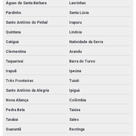
Águas de Santa Bárbara
Lavrinhas
Pardinho
Santa Lúcia
Santo Antônio do Pinhal
Irapuru
Quintana
Lindoia
Catiguá
Natividade da Serra
Clementina
Arandu
Taquarivaí
Barra do Turvo
Irapuã
Ipeúna
Três Fronteiras
Tuiuti
Santo Antônio da Alegria
Ipiguá
Nova Aliança
Colômbia
Pedra Bela
Taiúva
Tarabai
Sales
Guarantã
Restinga