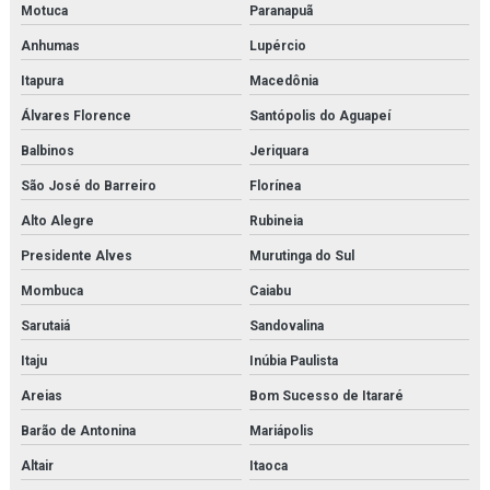
Motuca
Paranapuã
Anhumas
Lupércio
Itapura
Macedônia
Álvares Florence
Santópolis do Aguapeí
Balbinos
Jeriquara
São José do Barreiro
Florínea
Alto Alegre
Rubineia
Presidente Alves
Murutinga do Sul
Mombuca
Caiabu
Sarutaiá
Sandovalina
Itaju
Inúbia Paulista
Areias
Bom Sucesso de Itararé
Barão de Antonina
Mariápolis
Altair
Itaoca