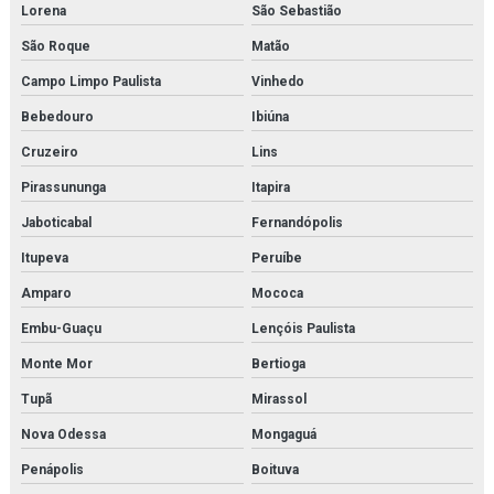
Lorena
São Sebastião
São Roque
Matão
Campo Limpo Paulista
Vinhedo
Bebedouro
Ibiúna
Cruzeiro
Lins
Pirassununga
Itapira
Jaboticabal
Fernandópolis
Itupeva
Peruíbe
Amparo
Mococa
Embu-Guaçu
Lençóis Paulista
Monte Mor
Bertioga
Tupã
Mirassol
Nova Odessa
Mongaguá
Penápolis
Boituva