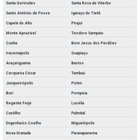
Santa Gertrudes
Santa Rosa de Viterbo
Santo Antônio de Posse
Igaraçu do Tietê
Capela do Alto
Pirajuí
Monte Aprazível
Teodoro Sampaio
Cunha
Bom Jesus dos Perdões
Iracemápolis
Guapiaçu
Araçariguama
Bastos
Cerqueira César
Tambaú
Junqueirópolis
Potim
Buri
Pompeia
Regente Feijó
Lucélia
Castilho
Palmital
Engenheiro Coelho
Miguelópolis
Nova Granada
Paranapanema