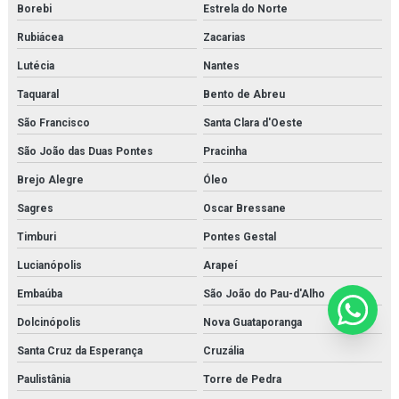
Borebi
Estrela do Norte
Rubiácea
Zacarias
Lutécia
Nantes
Taquaral
Bento de Abreu
São Francisco
Santa Clara d'Oeste
São João das Duas Pontes
Pracinha
Brejo Alegre
Óleo
Sagres
Oscar Bressane
Timburi
Pontes Gestal
Lucianópolis
Arapeí
Embaúba
São João do Pau-d'Alho
Dolcinópolis
Nova Guataporanga
Santa Cruz da Esperança
Cruzália
Paulistânia
Torre de Pedra