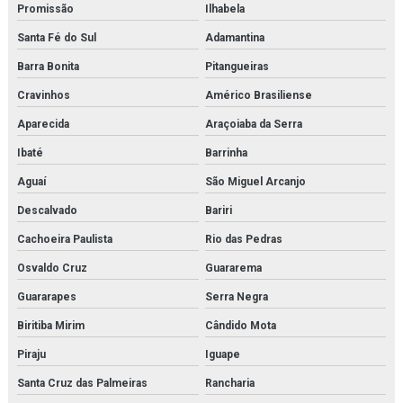
Promissão
Ilhabela
Santa Fé do Sul
Adamantina
Barra Bonita
Pitangueiras
Cravinhos
Américo Brasiliense
Aparecida
Araçoiaba da Serra
Ibaté
Barrinha
Aguaí
São Miguel Arcanjo
Descalvado
Bariri
Cachoeira Paulista
Rio das Pedras
Osvaldo Cruz
Guararema
Guararapes
Serra Negra
Biritiba Mirim
Cândido Mota
Piraju
Iguape
Santa Cruz das Palmeiras
Rancharia