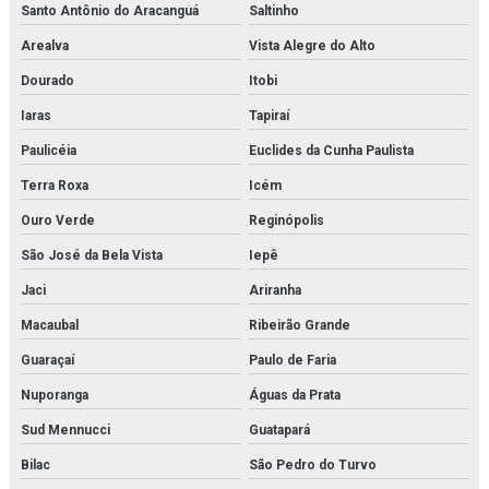
Santo Antônio do Aracanguá
Saltinho
Arealva
Vista Alegre do Alto
Dourado
Itobi
Iaras
Tapiraí
Paulicéia
Euclides da Cunha Paulista
Terra Roxa
Icém
Ouro Verde
Reginópolis
São José da Bela Vista
Iepê
Jaci
Ariranha
Macaubal
Ribeirão Grande
Guaraçaí
Paulo de Faria
Nuporanga
Águas da Prata
Sud Mennucci
Guatapará
Bilac
São Pedro do Turvo