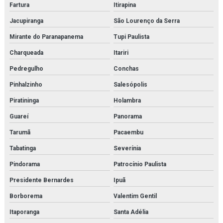
Fartura
Itirapina
Jacupiranga
São Lourenço da Serra
Mirante do Paranapanema
Tupi Paulista
Charqueada
Itariri
Pedregulho
Conchas
Pinhalzinho
Salesópolis
Piratininga
Holambra
Guareí
Panorama
Tarumã
Pacaembu
Tabatinga
Severínia
Pindorama
Patrocínio Paulista
Presidente Bernardes
Ipuã
Borborema
Valentim Gentil
Itaporanga
Santa Adélia