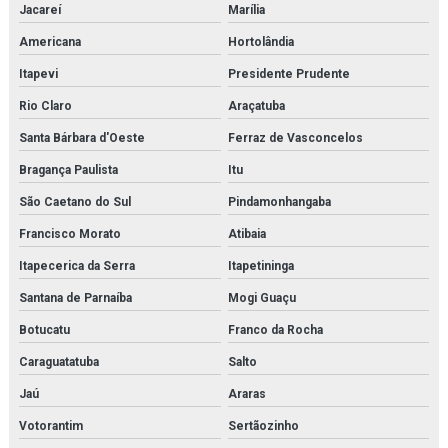
Jacareí
Marília
Americana
Hortolândia
Itapevi
Presidente Prudente
Rio Claro
Araçatuba
Santa Bárbara d'Oeste
Ferraz de Vasconcelos
Bragança Paulista
Itu
São Caetano do Sul
Pindamonhangaba
Francisco Morato
Atibaia
Itapecerica da Serra
Itapetininga
Santana de Parnaíba
Mogi Guaçu
Botucatu
Franco da Rocha
Caraguatatuba
Salto
Jaú
Araras
Votorantim
Sertãozinho