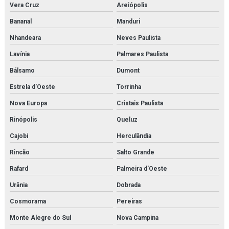
Vera Cruz
Areiópolis
Bananal
Manduri
Nhandeara
Neves Paulista
Lavínia
Palmares Paulista
Bálsamo
Dumont
Estrela d'Oeste
Torrinha
Nova Europa
Cristais Paulista
Rinópolis
Queluz
Cajobi
Herculândia
Rincão
Salto Grande
Rafard
Palmeira d'Oeste
Urânia
Dobrada
Cosmorama
Pereiras
Monte Alegre do Sul
Nova Campina