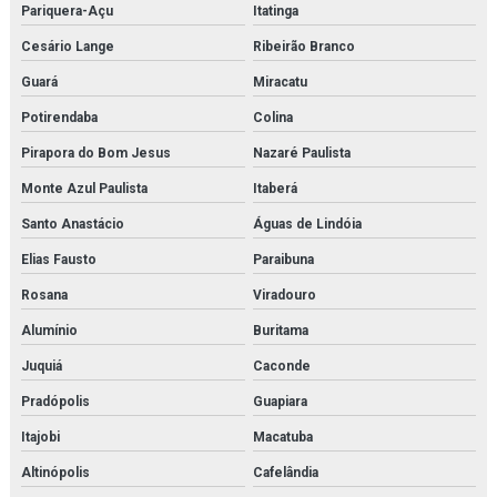
Pariquera-Açu
Itatinga
Cesário Lange
Ribeirão Branco
Guará
Miracatu
Potirendaba
Colina
Pirapora do Bom Jesus
Nazaré Paulista
Monte Azul Paulista
Itaberá
Santo Anastácio
Águas de Lindóia
Elias Fausto
Paraibuna
Rosana
Viradouro
Alumínio
Buritama
Juquiá
Caconde
Pradópolis
Guapiara
Itajobi
Macatuba
Altinópolis
Cafelândia