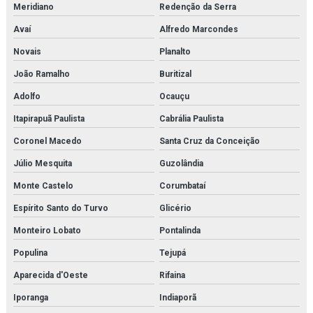
Meridiano
Redenção da Serra
Avaí
Alfredo Marcondes
Novais
Planalto
João Ramalho
Buritizal
Adolfo
Ocauçu
Itapirapuã Paulista
Cabrália Paulista
Coronel Macedo
Santa Cruz da Conceição
Júlio Mesquita
Guzolândia
Monte Castelo
Corumbataí
Espírito Santo do Turvo
Glicério
Monteiro Lobato
Pontalinda
Populina
Tejupá
Aparecida d'Oeste
Rifaina
Iporanga
Indiaporã