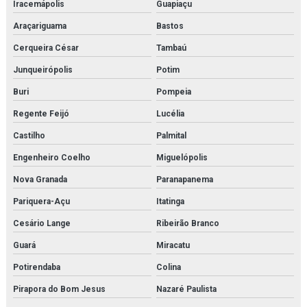
Iracemápolis
Guapiaçu
Araçariguama
Bastos
Cerqueira César
Tambaú
Junqueirópolis
Potim
Buri
Pompeia
Regente Feijó
Lucélia
Castilho
Palmital
Engenheiro Coelho
Miguelópolis
Nova Granada
Paranapanema
Pariquera-Açu
Itatinga
Cesário Lange
Ribeirão Branco
Guará
Miracatu
Potirendaba
Colina
Pirapora do Bom Jesus
Nazaré Paulista