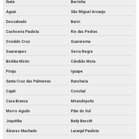
Ibaté
Barrinha
Aguaí
São Miguel Arcanjo
Descalvado
Bariri
Cachoeira Paulista
Rio das Pedras
Osvaldo Cruz
Guararema
Guararapes
Serra Negra
Biritiba Mirim
Cândido Mota
Piraju
Iguape
Santa Cruz das Palmeiras
Rancharia
Cajati
Conchal
Casa Branca
Mirandópolis
Morro Agudo
Pilar do Sul
Juquitiba
Bady Bassitt
Álvares Machado
Laranjal Paulista