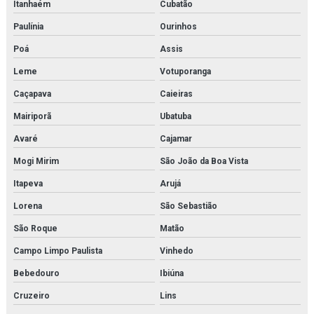
Itanhaém
Cubatão
Paulínia
Ourinhos
Poá
Assis
Leme
Votuporanga
Caçapava
Caieiras
Mairiporã
Ubatuba
Avaré
Cajamar
Mogi Mirim
São João da Boa Vista
Itapeva
Arujá
Lorena
São Sebastião
São Roque
Matão
Campo Limpo Paulista
Vinhedo
Bebedouro
Ibiúna
Cruzeiro
Lins