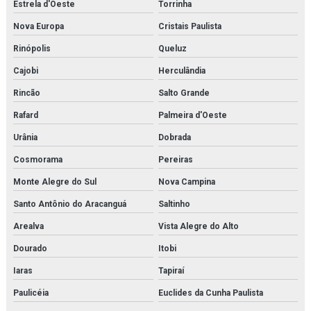
Estrela d'Oeste
Torrinha
Nova Europa
Cristais Paulista
Rinópolis
Queluz
Cajobi
Herculândia
Rincão
Salto Grande
Rafard
Palmeira d'Oeste
Urânia
Dobrada
Cosmorama
Pereiras
Monte Alegre do Sul
Nova Campina
Santo Antônio do Aracanguá
Saltinho
Arealva
Vista Alegre do Alto
Dourado
Itobi
Iaras
Tapiraí
Paulicéia
Euclides da Cunha Paulista