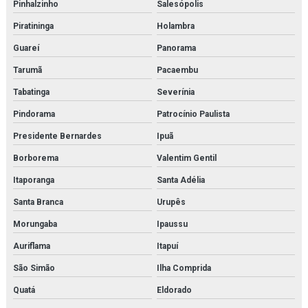
Pinhalzinho
Salesópolis
Piratininga
Holambra
Guareí
Panorama
Tarumã
Pacaembu
Tabatinga
Severínia
Pindorama
Patrocínio Paulista
Presidente Bernardes
Ipuã
Borborema
Valentim Gentil
Itaporanga
Santa Adélia
Santa Branca
Urupês
Morungaba
Ipaussu
Auriflama
Itapuí
São Simão
Ilha Comprida
Quatá
Eldorado