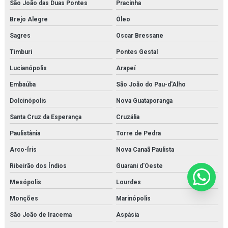
São João das Duas Pontes
Pracinha
Brejo Alegre
Óleo
Sagres
Oscar Bressane
Timburi
Pontes Gestal
Lucianópolis
Arapeí
Embaúba
São João do Pau-d'Alho
Dolcinópolis
Nova Guataporanga
Santa Cruz da Esperança
Cruzália
Paulistânia
Torre de Pedra
Arco-Íris
Nova Canaã Paulista
Ribeirão dos Índios
Guarani d'Oeste
Mesópolis
Lourdes
Monções
Marinópolis
São João de Iracema
Aspásia