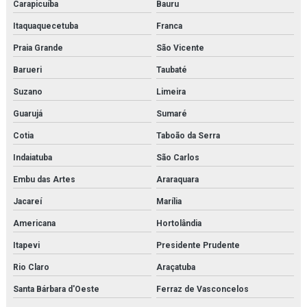
Carapicuíba
Bauru
Itaquaquecetuba
Franca
Praia Grande
São Vicente
Barueri
Taubaté
Suzano
Limeira
Guarujá
Sumaré
Cotia
Taboão da Serra
Indaiatuba
São Carlos
Embu das Artes
Araraquara
Jacareí
Marília
Americana
Hortolândia
Itapevi
Presidente Prudente
Rio Claro
Araçatuba
Santa Bárbara d'Oeste
Ferraz de Vasconcelos