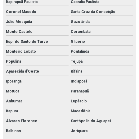
Itapirapuã Paulista
Cabrália Paulista
Coronel Macedo
Santa Cruz da Conceição
Júlio Mesquita
Guzolândia
Monte Castelo
Corumbataí
Espírito Santo do Turvo
Glicério
Monteiro Lobato
Pontalinda
Populina
Tejupá
Aparecida d'Oeste
Rifaina
Iporanga
Indiaporã
Motuca
Paranapuã
Anhumas
Lupércio
Itapura
Macedônia
Álvares Florence
Santópolis do Aguapeí
Balbinos
Jeriquara