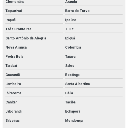
Clementina
Arandu
Taquarivaí
Barra do Turvo
Irapuã
Ipeúna
Três Fronteiras
Tuiuti
Santo Antônio da Alegria
Ipiguá
Nova Aliança
Colômbia
Pedra Bela
Taiúva
Tarabai
Sales
Guarantã
Restinga
Jambeiro
Santa Albertina
Ibirarema
Gália
Canitar
Taciba
Jaborandi
Echaporã
Silveiras
Mendonça