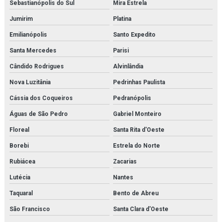
Sebastianópolis do Sul
Mira Estrela
Jumirim
Platina
Emilianópolis
Santo Expedito
Santa Mercedes
Parisi
Cândido Rodrigues
Alvinlândia
Nova Luzitânia
Pedrinhas Paulista
Cássia dos Coqueiros
Pedranópolis
Águas de São Pedro
Gabriel Monteiro
Floreal
Santa Rita d'Oeste
Borebi
Estrela do Norte
Rubiácea
Zacarias
Lutécia
Nantes
Taquaral
Bento de Abreu
São Francisco
Santa Clara d'Oeste