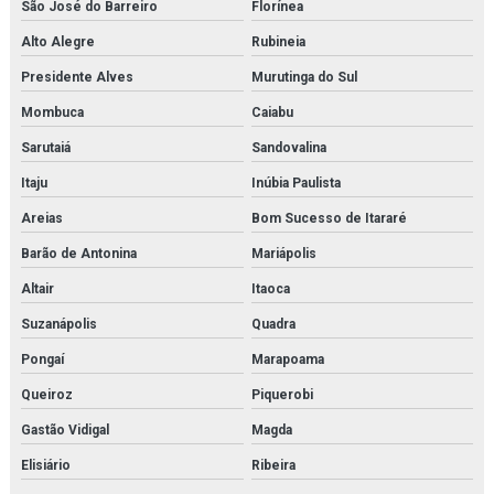
São José do Barreiro
Florínea
Alto Alegre
Rubineia
Presidente Alves
Murutinga do Sul
Mombuca
Caiabu
Sarutaiá
Sandovalina
Itaju
Inúbia Paulista
Areias
Bom Sucesso de Itararé
Barão de Antonina
Mariápolis
Altair
Itaoca
Suzanápolis
Quadra
Pongaí
Marapoama
Queiroz
Piquerobi
Gastão Vidigal
Magda
Elisiário
Ribeira