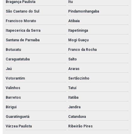
Bragança Paulista
Itu
São Caetano do Sul
Pindamonhangaba
Francisco Morato
Atibaia
Itapecerica da Serra
Itapetininga
Santana de Parnaíba
Mogi Guaçu
Botucatu
Franco da Rocha
Caraguatatuba
Salto
Jaú
Araras
Votorantim
Sertãozinho
Valinhos
Tatuí
Barretos
Itatiba
Birigui
Jandira
Guaratinguetá
Catanduva
Várzea Paulista
Ribeirão Pires