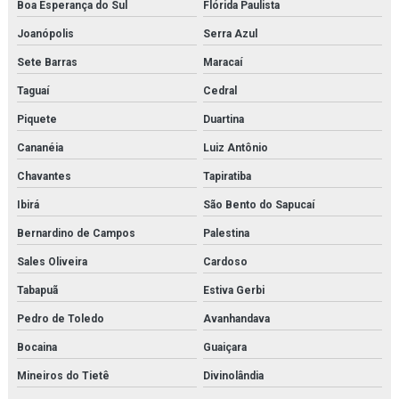
Boa Esperança do Sul
Flórida Paulista
Joanópolis
Serra Azul
Sete Barras
Maracaí
Taguaí
Cedral
Piquete
Duartina
Cananéia
Luiz Antônio
Chavantes
Tapiratiba
Ibirá
São Bento do Sapucaí
Bernardino de Campos
Palestina
Sales Oliveira
Cardoso
Tabapuã
Estiva Gerbi
Pedro de Toledo
Avanhandava
Bocaina
Guaiçara
Mineiros do Tietê
Divinolândia