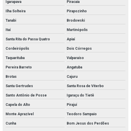
Igarapava
Piracaia
Ilha Solteira
Pirapozinho
Tanabi
Brodowski
Itaí
Martinópolis
Santa Rita do Passa Quatro
Apiaí
Cordeirópolis
Dois Córregos
Taquarituba
Valparaíso
Pereira Barreto
Angatuba
Brotas
Cajuru
Santa Gertrudes
Santa Rosa de Viterbo
Santo Antônio de Posse
Igaraçu do Tietê
Capela do Alto
Pirajuí
Monte Aprazível
Teodoro Sampaio
Cunha
Bom Jesus dos Perdões