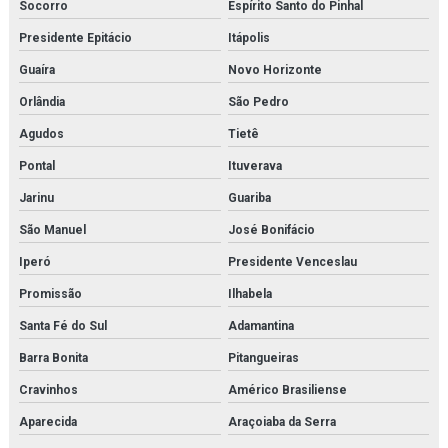
Socorro
Espírito Santo do Pinhal
Presidente Epitácio
Itápolis
Guaíra
Novo Horizonte
Orlândia
São Pedro
Agudos
Tietê
Pontal
Ituverava
Jarinu
Guariba
São Manuel
José Bonifácio
Iperó
Presidente Venceslau
Promissão
Ilhabela
Santa Fé do Sul
Adamantina
Barra Bonita
Pitangueiras
Cravinhos
Américo Brasiliense
Aparecida
Araçoiaba da Serra