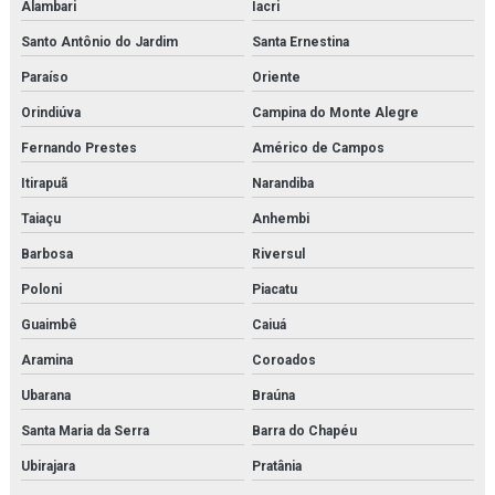
Alambari
Iacri
Santo Antônio do Jardim
Santa Ernestina
Paraíso
Oriente
Orindiúva
Campina do Monte Alegre
Fernando Prestes
Américo de Campos
Itirapuã
Narandiba
Taiaçu
Anhembi
Barbosa
Riversul
Poloni
Piacatu
Guaimbê
Caiuá
Aramina
Coroados
Ubarana
Braúna
Santa Maria da Serra
Barra do Chapéu
Ubirajara
Pratânia