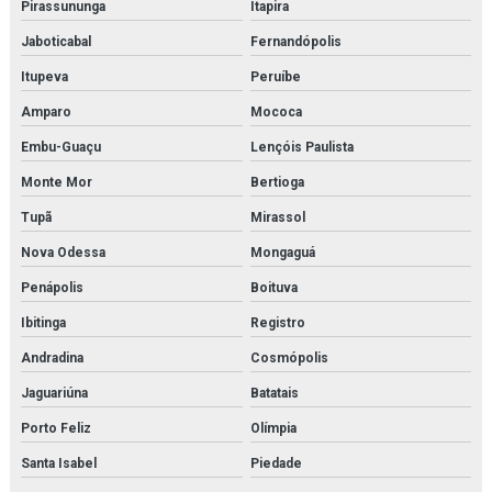
Pirassununga
Itapira
Jaboticabal
Fernandópolis
Itupeva
Peruíbe
Amparo
Mococa
Embu-Guaçu
Lençóis Paulista
Monte Mor
Bertioga
Tupã
Mirassol
Nova Odessa
Mongaguá
Penápolis
Boituva
Ibitinga
Registro
Andradina
Cosmópolis
Jaguariúna
Batatais
Porto Feliz
Olímpia
Santa Isabel
Piedade