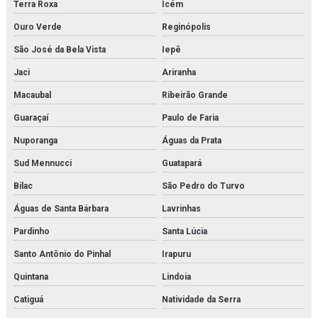
Terra Roxa
Icém
Ouro Verde
Reginópolis
São José da Bela Vista
Iepê
Jaci
Ariranha
Macaubal
Ribeirão Grande
Guaraçaí
Paulo de Faria
Nuporanga
Águas da Prata
Sud Mennucci
Guatapará
Bilac
São Pedro do Turvo
Águas de Santa Bárbara
Lavrinhas
Pardinho
Santa Lúcia
Santo Antônio do Pinhal
Irapuru
Quintana
Lindoia
Catiguá
Natividade da Serra