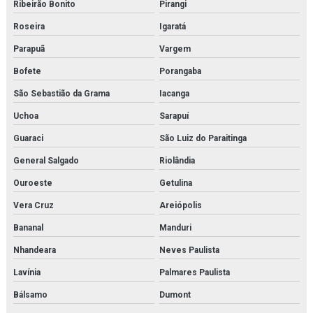
Ribeirão Bonito
Pirangi
Roseira
Igaratá
Parapuã
Vargem
Bofete
Porangaba
São Sebastião da Grama
Iacanga
Uchoa
Sarapuí
Guaraci
São Luiz do Paraitinga
General Salgado
Riolândia
Ouroeste
Getulina
Vera Cruz
Areiópolis
Bananal
Manduri
Nhandeara
Neves Paulista
Lavínia
Palmares Paulista
Bálsamo
Dumont