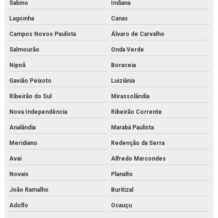
Sabino
Indiana
Lagoinha
Canas
Campos Novos Paulista
Álvaro de Carvalho
Salmourão
Onda Verde
Nipoã
Boraceia
Gavião Peixoto
Luiziânia
Ribeirão do Sul
Mirassolândia
Nova Independência
Ribeirão Corrente
Analândia
Marabá Paulista
Meridiano
Redenção da Serra
Avaí
Alfredo Marcondes
Novais
Planalto
João Ramalho
Buritizal
Adolfo
Ocauçu