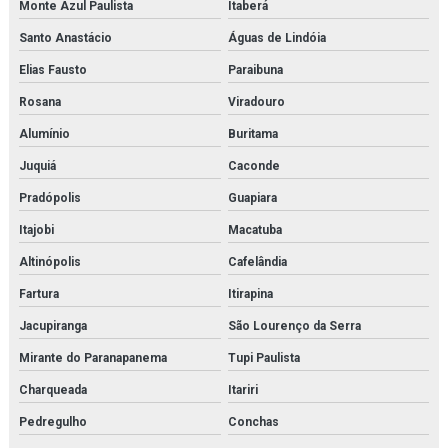
Monte Azul Paulista
Itaberá
Santo Anastácio
Águas de Lindóia
Elias Fausto
Paraibuna
Rosana
Viradouro
Alumínio
Buritama
Juquiá
Caconde
Pradópolis
Guapiara
Itajobi
Macatuba
Altinópolis
Cafelândia
Fartura
Itirapina
Jacupiranga
São Lourenço da Serra
Mirante do Paranapanema
Tupi Paulista
Charqueada
Itariri
Pedregulho
Conchas