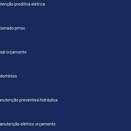
enção preditiva eletrica
icionado pmoc
ial orçamento
ndomínios
nutenção preventiva hidráulica
anutenção elétrico orçamento