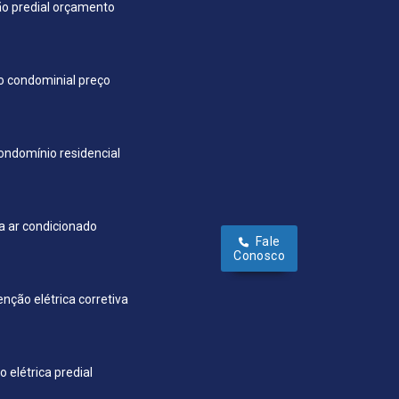
ão predial orçamento
 condominial preço
ndomínio residencial
a ar condicionado
Fale
Conosco
nção elétrica corretiva
elétrica predial