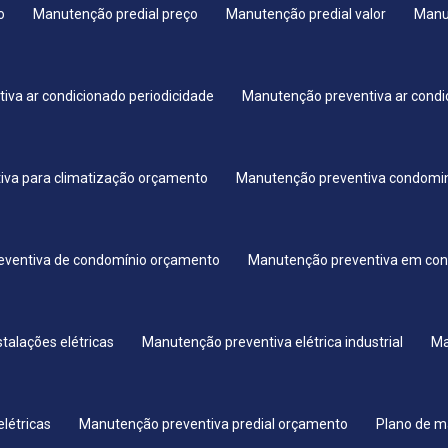
o
Manutenção predial preço
Manutenção predial valor
Manut
iva ar condicionado periodicidade
Manutenção preventiva ar cond
iva para climatização orçamento
Manutenção preventiva condomin
eventiva de condomínio orçamento
Manutenção preventiva em co
talações elétricas
Manutenção preventiva elétrica industrial
Ma
létricas
Manutenção preventiva predial orçamento
Plano de m