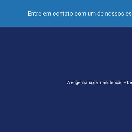
Entre em contato com um de nossos esp
A engenharia de manutenção – De