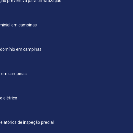
o preventiva para climatização
minial em campinas
ndomínio em campinas
l em campinas
 elétrico
elatórios de inspeção predial