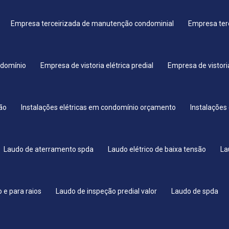
Empresa terceirizada de manutenção condominial
Empresa ter
ndomínio
Empresa de vistoria elétrica predial
Empresa de vistori
são
Instalações elétricas em condomínio orçamento
Instalações
Laudo de aterramento spda
Laudo elétrico de baixa tensão
La
o e para raios
Laudo de inspeção predial valor
Laudo de spda