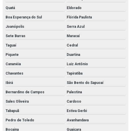
Quatá
Eldorado
Boa Esperança do Sul
Flórida Paulista
Joanópolis
Serra Azul
Sete Barras
Maracaí
Taguaí
Cedral
Piquete
Duartina
Cananéia
Luiz Antônio
Chavantes
Tapiratiba
Ibirá
São Bento do Sapucaí
Bernardino de Campos
Palestina
Sales Oliveira
Cardoso
Tabapuã
Estiva Gerbi
Pedro de Toledo
Avanhandava
Bocaina
Guaiçara