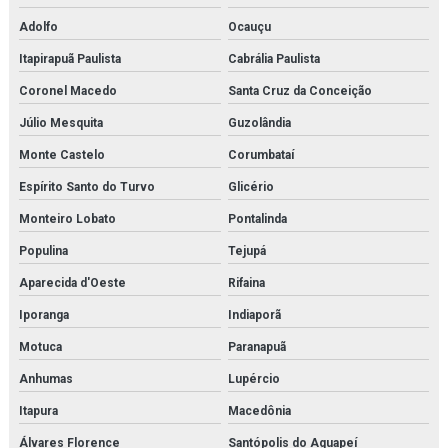
Adolfo
Ocauçu
Itapirapuã Paulista
Cabrália Paulista
Coronel Macedo
Santa Cruz da Conceição
Júlio Mesquita
Guzolândia
Monte Castelo
Corumbataí
Espírito Santo do Turvo
Glicério
Monteiro Lobato
Pontalinda
Populina
Tejupá
Aparecida d'Oeste
Rifaina
Iporanga
Indiaporã
Motuca
Paranapuã
Anhumas
Lupércio
Itapura
Macedônia
Álvares Florence
Santópolis do Aguapeí