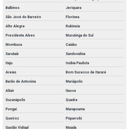
Balbinos
Jeriquara
São José do Barreiro
Florínea
Alto Alegre
Rubineia
Presidente Alves
Murutinga do Sul
Mombuca
Caiabu
Sarutaiá
Sandovalina
Itaju
Inúbia Paulista
Areias
Bom Sucesso de Itararé
Barão de Antonina
Mariápolis
Altair
Itaoca
Suzanápolis
Quadra
Pongaí
Marapoama
Queiroz
Piquerobi
Gastão Vidigal
Magda