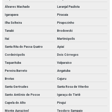
Álvares Machado
Laranjal Paulista
Igarapava
Piracaia
Ilha Solteira
Pirapozinho
Tanabi
Brodowski
Itaí
Martinópolis
Santa Rita do Passa Quatro
Apiaí
Cordeirópolis
Dois Córregos
Taquarituba
Valparaíso
Pereira Barreto
Angatuba
Brotas
Cajuru
Santa Gertrudes
Santa Rosa de Viterbo
Santo Antônio de Posse
Igaraçu do Tietê
Capela do Alto
Pirajuí
Monte Aprazível
Teodoro Sampaio