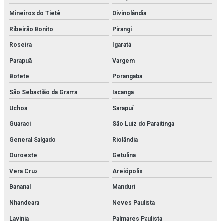
Mineiros do Tietê
Divinolândia
Ribeirão Bonito
Pirangi
Roseira
Igaratá
Parapuã
Vargem
Bofete
Porangaba
São Sebastião da Grama
Iacanga
Uchoa
Sarapuí
Guaraci
São Luiz do Paraitinga
General Salgado
Riolândia
Ouroeste
Getulina
Vera Cruz
Areiópolis
Bananal
Manduri
Nhandeara
Neves Paulista
Lavínia
Palmares Paulista