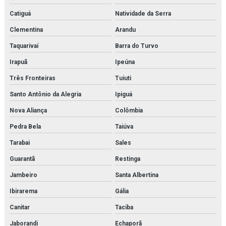
Catiguá
Natividade da Serra
Clementina
Arandu
Taquarivaí
Barra do Turvo
Irapuã
Ipeúna
Três Fronteiras
Tuiuti
Santo Antônio da Alegria
Ipiguá
Nova Aliança
Colômbia
Pedra Bela
Taiúva
Tarabai
Sales
Guarantã
Restinga
Jambeiro
Santa Albertina
Ibirarema
Gália
Canitar
Taciba
Jaborandi
Echaporã