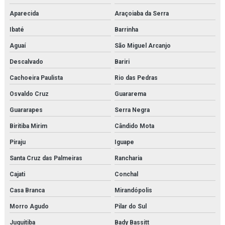
Aparecida
Araçoiaba da Serra
Ibaté
Barrinha
Aguaí
São Miguel Arcanjo
Descalvado
Bariri
Cachoeira Paulista
Rio das Pedras
Osvaldo Cruz
Guararema
Guararapes
Serra Negra
Biritiba Mirim
Cândido Mota
Piraju
Iguape
Santa Cruz das Palmeiras
Rancharia
Cajati
Conchal
Casa Branca
Mirandópolis
Morro Agudo
Pilar do Sul
Juquitiba
Bady Bassitt