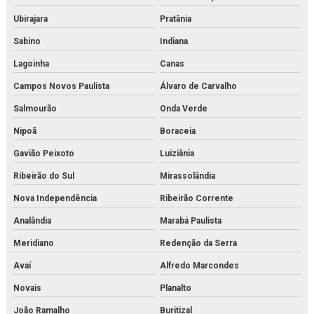
Ubirajara
Pratânia
Sabino
Indiana
Lagoinha
Canas
Campos Novos Paulista
Álvaro de Carvalho
Salmourão
Onda Verde
Nipoã
Boraceia
Gavião Peixoto
Luiziânia
Ribeirão do Sul
Mirassolândia
Nova Independência
Ribeirão Corrente
Analândia
Marabá Paulista
Meridiano
Redenção da Serra
Avaí
Alfredo Marcondes
Novais
Planalto
João Ramalho
Buritizal