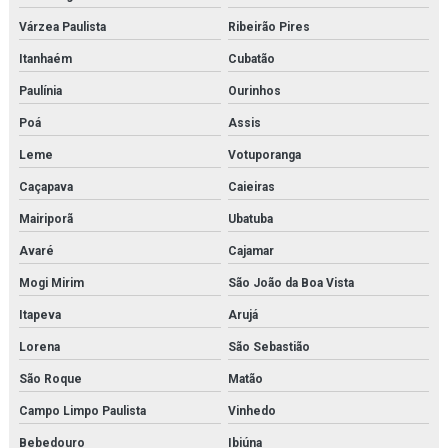
Várzea Paulista
Ribeirão Pires
Itanhaém
Cubatão
Paulínia
Ourinhos
Poá
Assis
Leme
Votuporanga
Caçapava
Caieiras
Mairiporã
Ubatuba
Avaré
Cajamar
Mogi Mirim
São João da Boa Vista
Itapeva
Arujá
Lorena
São Sebastião
São Roque
Matão
Campo Limpo Paulista
Vinhedo
Bebedouro
Ibiúna