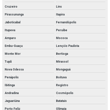
Cruzeiro
Lins
Pirassununga
Itapira
Jaboticabal
Fernandópolis
Itupeva
Peruíbe
Amparo
Mococa
Embu-Guaçu
Lençóis Paulista
Monte Mor
Bertioga
Tupã
Mirassol
Nova Odessa
Mongaguá
Penápolis
Boituva
Ibitinga
Registro
Andradina
Cosmópolis
Jaguariúna
Batatais
Porto Feliz
Olímpia