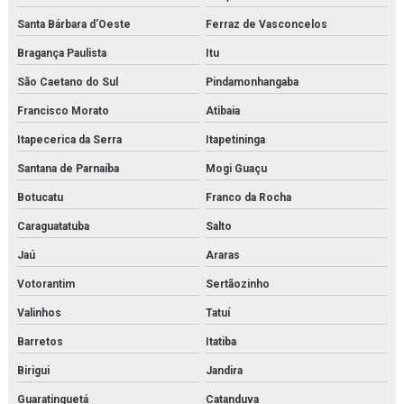
Santa Bárbara d'Oeste
Ferraz de Vasconcelos
Bragança Paulista
Itu
São Caetano do Sul
Pindamonhangaba
Francisco Morato
Atibaia
Itapecerica da Serra
Itapetininga
Santana de Parnaíba
Mogi Guaçu
Botucatu
Franco da Rocha
Caraguatatuba
Salto
Jaú
Araras
Votorantim
Sertãozinho
Valinhos
Tatuí
Barretos
Itatiba
Birigui
Jandira
Guaratinguetá
Catanduva