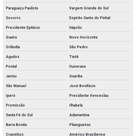
Paraguaçu Paulista
Vargem Grande do Sul
Socorro
Espírito Santo do Pinhal
Presidente Epitácio
Itápolis
Guaíra
Novo Horizonte
Orlândia
São Pedro
Agudos
Tietê
Pontal
Ituverava
Jarinu
Guariba
São Manuel
José Bonifácio
Iperó
Presidente Venceslau
Promissão
Ilhabela
Santa Fé do Sul
Adamantina
Barra Bonita
Pitangueiras
Cravinhos
Américo Brasiliense