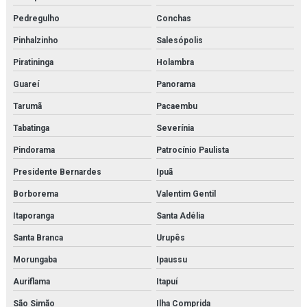
Pedregulho
Conchas
Pinhalzinho
Salesópolis
Piratininga
Holambra
Guareí
Panorama
Tarumã
Pacaembu
Tabatinga
Severínia
Pindorama
Patrocínio Paulista
Presidente Bernardes
Ipuã
Borborema
Valentim Gentil
Itaporanga
Santa Adélia
Santa Branca
Urupês
Morungaba
Ipaussu
Auriflama
Itapuí
São Simão
Ilha Comprida