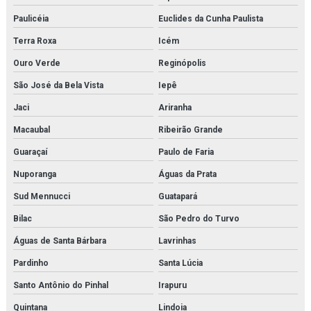
Paulicéia
Euclides da Cunha Paulista
Terra Roxa
Icém
Ouro Verde
Reginópolis
São José da Bela Vista
Iepê
Jaci
Ariranha
Macaubal
Ribeirão Grande
Guaraçaí
Paulo de Faria
Nuporanga
Águas da Prata
Sud Mennucci
Guatapará
Bilac
São Pedro do Turvo
Águas de Santa Bárbara
Lavrinhas
Pardinho
Santa Lúcia
Santo Antônio do Pinhal
Irapuru
Quintana
Lindoia