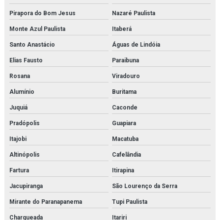
Pirapora do Bom Jesus
Nazaré Paulista
Monte Azul Paulista
Itaberá
Santo Anastácio
Águas de Lindóia
Elias Fausto
Paraibuna
Rosana
Viradouro
Alumínio
Buritama
Juquiá
Caconde
Pradópolis
Guapiara
Itajobi
Macatuba
Altinópolis
Cafelândia
Fartura
Itirapina
Jacupiranga
São Lourenço da Serra
Mirante do Paranapanema
Tupi Paulista
Charqueada
Itariri