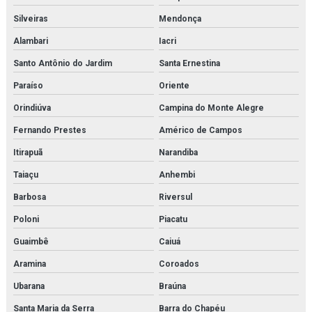
Silveiras
Mendonça
Alambari
Iacri
Santo Antônio do Jardim
Santa Ernestina
Paraíso
Oriente
Orindiúva
Campina do Monte Alegre
Fernando Prestes
Américo de Campos
Itirapuã
Narandiba
Taiaçu
Anhembi
Barbosa
Riversul
Poloni
Piacatu
Guaimbê
Caiuá
Aramina
Coroados
Ubarana
Braúna
Santa Maria da Serra
Barra do Chapéu