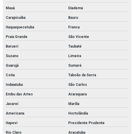
Mauá
Diadema
Carapicuíba
Bauru
Itaquaquecetuba
Franca
Praia Grande
São Vicente
Barueri
Taubaté
Suzano
Limeira
Guarujá
Sumaré
Cotia
Taboão da Serra
Indaiatuba
São Carlos
Embu das Artes
Araraquara
Jacareí
Marília
Americana
Hortolândia
Itapevi
Presidente Prudente
Rio Claro
Araçatuba