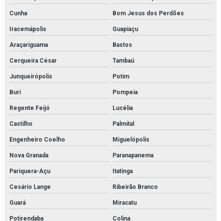
Cunha
Bom Jesus dos Perdões
Iracemápolis
Guapiaçu
Araçariguama
Bastos
Cerqueira César
Tambaú
Junqueirópolis
Potim
Buri
Pompeia
Regente Feijó
Lucélia
Castilho
Palmital
Engenheiro Coelho
Miguelópolis
Nova Granada
Paranapanema
Pariquera-Açu
Itatinga
Cesário Lange
Ribeirão Branco
Guará
Miracatu
Potirendaba
Colina